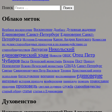
Поиск
Облако меток
Воскресение
Духовная академия
Вербное воскресение
Донбасс
Единоверие Санкт-Петербург
Единоверие Санкт-
Петербурга
Канон Андрея Критского
История Единоверия
Комиссия
по делам старообрядных приходов и по взаимодействию со
Никольский
Литургия
старообрядчеством
единоверческий храм
Отец Петр
Новости
ОВЦС
Чубаров
Пост
Пасха
Печорский монастырь
Печоры
Приход
Психология
СПбДА
Санкт-Петербург
Псково-Печерский монастырь
Святые
Священноигумен Петр Васильев
Троица
Христианский центр
единоверие
богослужение
венчание
психолоии
воспоминания
интервью
православие
история прихода
конференция
панихида
помощь
проповедь
служба
старообрядчество
праздник
светлая седмица
статьи
старый обряд
статьи о Единоверии
Духовенство
Настоятель священнопротоиерей Петр Александрович